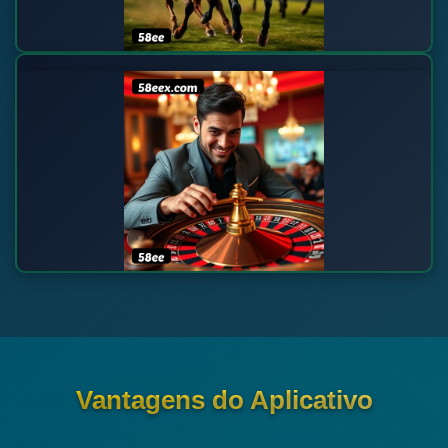
Vantagens do Aplicativo