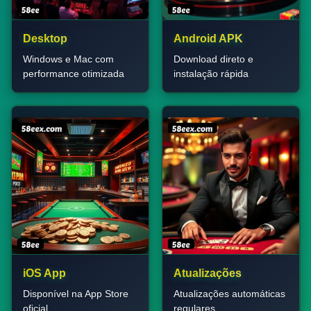
Desktop
Android APK
Windows e Mac com
Download direto e
performance otimizada
instalação rápida
iOS App
Atualizações
Disponível na App Store
Atualizações automáticas
oficial
regulares