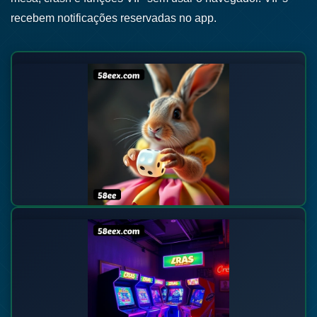
recebem notificações reservadas no app.