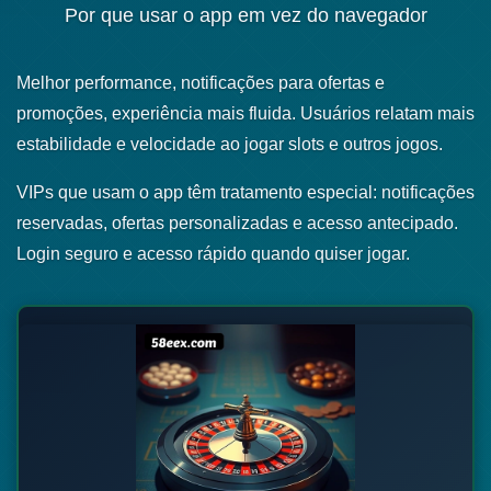
Por que usar o app em vez do navegador
Melhor performance, notificações para ofertas e
promoções, experiência mais fluida. Usuários relatam mais
estabilidade e velocidade ao jogar slots e outros jogos.
VIPs que usam o app têm tratamento especial: notificações
reservadas, ofertas personalizadas e acesso antecipado.
Login seguro e acesso rápido quando quiser jogar.