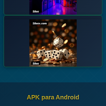
APK para Android