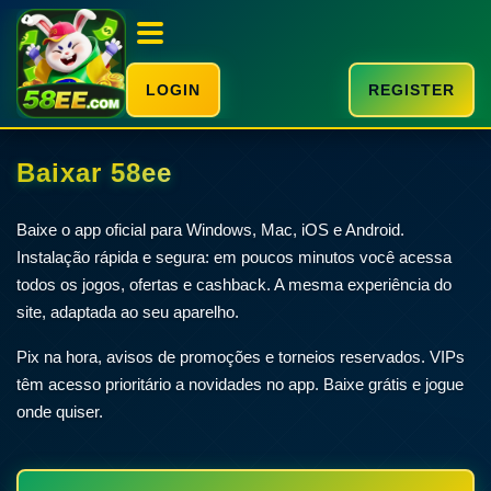
LOGIN
REGISTER
Baixar
58ee
Baixe o app oficial para Windows, Mac, iOS e Android.
Instalação rápida e segura: em poucos minutos você acessa
todos os jogos, ofertas e cashback. A mesma experiência do
site, adaptada ao seu aparelho.
Pix na hora, avisos de promoções e torneios reservados. VIPs
têm acesso prioritário a novidades no app. Baixe grátis e jogue
onde quiser.